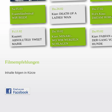
Do.24.02
Do.17.02
Sa.05.03
Kino: DEATH OF A
Frauenfilmfestival:
ELFs Kino:
DREAM HORS
LADIES' MAN
WIR BEIDE
Do.10.02
Do.03.02
Fr.11.02
Kino: FABIAN 
Kino: MINARI -
Konzert:
ABSOLUTELY SWEET
DER GANG VO
WO WIR WURZELN
SCHLAGEN
HUNDE
MARIE
Filmempfehlungen
Inhalte folgen in Kürze