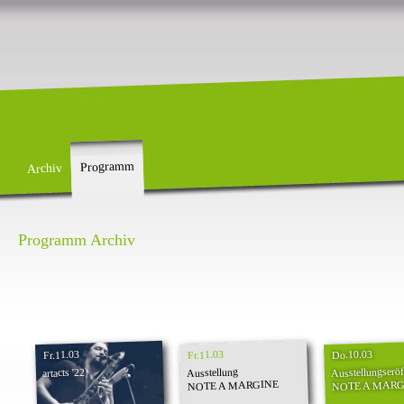
Programm
Archiv
Programm Archiv
Do.10.03
Fr.11.03
Fr.11.03
Ausstellungserö
Ausstellung
artacts '22
NOTE A MARGINE
NOTE A MARG